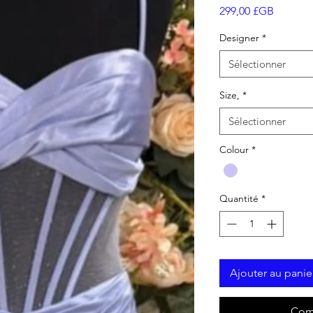
Prix
299,00 £GB
Designer
*
Sélectionner
Size,
*
Sélectionner
Colour
*
Quantité
*
Ajouter au panie
Com