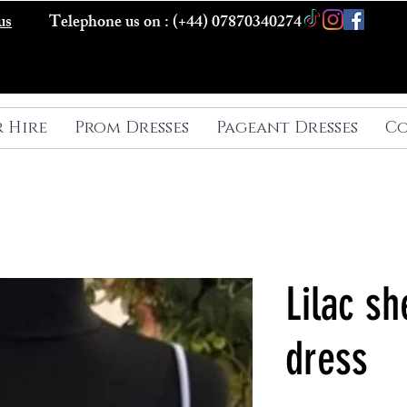
us
Telephone us on : (+44) 07870340274
r Hire
Prom Dresses
Pageant Dresses
Co
Lilac sh
dress