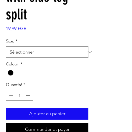
split
Prix
19,99 £GB
Size,
*
Colour
*
Quantité
*
Ajouter au panier
Commander et payer